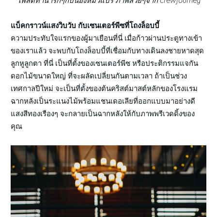
โพสต์ท่าน่ารักๆกับน้องหมีวีแบร์ ภาพสวยๆจาก crewjourney
แบ็คกราวน์แสงวิบวับ กับเซนเตอร์พีซที่โถงล็อบบี้
ความประทับใจแรกของผู้มาเยือนที่นี่ เมื่อก้าวผ่านประตูทางเข้า
ของเราแล้ว จะพบกับโถงล็อบบี้ที่เชื่อมกับทางเดินลงชายหาดสุด
ลูกหูลูกตา ที่นี่ เป็นที่ตั้งของเซนเตอร์พีซ หรือประติกรรมแจกัน
ดอกไม้ขนาดใหญ่ ที่จะผลัดเปลี่ยนกันตามเวลา ถ้าเป็นช่วง
เทศกาลปีใหม่ จะเป็นที่ตั้งของต้นคริสต์มาสต์หลักของโรงแรม
ฉากหลังเป็นระแนงไม้พร้อมแชนเดอเลียที่ออกแบบมาอย่างดี
แสงสีทองเรืองๆ จะกลายเป็นฉากหลังให้กับภาพพรีเวดดิ้งของ
คุณ