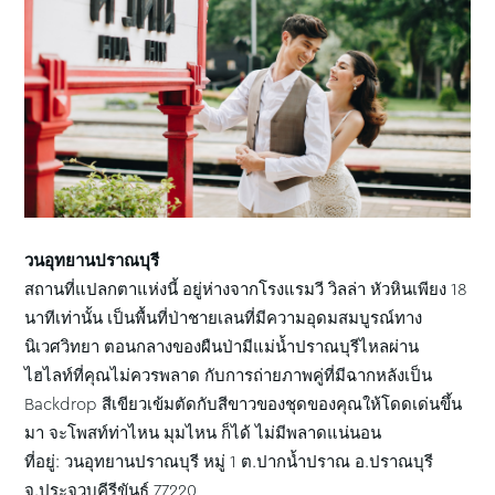
วนอุทยานปราณบุรี
สถานที่แปลกตาแห่งนี้ อยู่ห่างจากโรงแรมวี วิลล่า หัวหินเพียง 18
นาทีเท่านั้น เป็นพื้นที่ป่าชายเลนที่มีความอุดมสมบูรณ์ทาง
นิเวศวิทยา ตอนกลางของผืนป่ามีแม่น้ำปราณบุรีไหลผ่าน
ไฮไลท์ที่คุณไม่ควรพลาด กับการถ่ายภาพคู่ที่มีฉากหลังเป็น
Backdrop สีเขียวเข้มตัดกับสีขาวของชุดของคุณให้โดดเด่นขึ้น
มา จะโพสท์ท่าไหน มุมไหน ก็ได้ ไม่มีพลาดแน่นอน
ที่อยู่: วนอุทยานปราณบุรี หมู่ 1 ต.ปากน้ำปราณ อ.ปราณบุรี
จ.ประจวบคีรีขันธ์ 77220