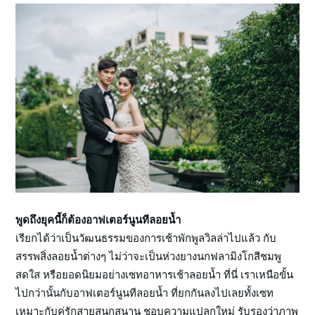
พูดถึงยุคนี้ก็ต้องอาฟเตอร์นูนทีลอยน้ำ
เรียกได้ว่าเป็นวัฒนธรรมของการเช้าพักพูลวิลล่าไปแล้ว กับ
สรรพสิ่งลอยน้ำต่างๆ ไม่ว่าจะเป็นห่วงยางนกฟลามิงโกสีชมพู
สดใส หรือยอดนิยมอย่างเซทอาหารเช้าลอยน้ำ ที่นี่ เราเหนือขั้น
ไปกว่านั้นกับอาฟเตอร์นูนทีลอยน้ำ ที่ยกกันลงไปเลยทั้งเซท
เหมาะกับคู่รักสายสนุกสนาน ชอบความแปลกใหม่ รับรองว่าภาพ