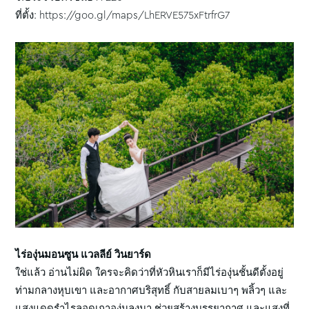
ที่ตั้ง: https://goo.gl/maps/LhERVE575xFtrfrG7
ไร่องุ่นมอนซูน แวลลีย์ วินยาร์ด
ใช่แล้ว อ่านไม่ผิด ใครจะคิดว่าที่หัวหินเราก็มีไร่องุ่นชั้นดีตั้งอยู่
ท่ามกลางหุบเขา และอากาศบริสุทธิ์ กับสายลมเบาๆ พลิ้วๆ และ
แสงแดดรำไรลอดเถาองุ่นลงมา ช่วยสร้างบรรยากาศ และแสงที่