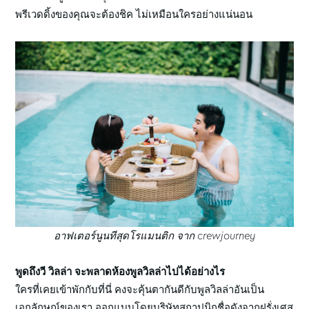
พรีเวดดิ้งของคุณจะต้องชิค ไม่เหมือนใครอย่างแน่นอน
อาฟเตอร์นูนทีสุดโรแมนติก จาก crewjourney
พูดถึงวี วิลล่า จะพลาดห้องพูลวิลล่าไปได้อย่างไร
ใครที่เคยเข้าพักกับที่นี่ คงจะคุ้นตากันดีกับพูลวิลล่าอันเป็น
เอกลักษณ์ของเรา ออกแบบโดยบริษัทสถาปนิกชื่อดังจากฝรั่งเศส