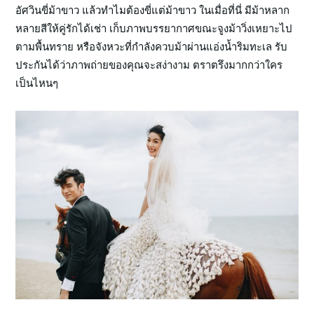
อัศวินขี่ม้าขาว แล้วทำไมต้องขี่แต่ม้าขาว ในเมื่อที่นี่ มีม้าหลาก
หลายสีให้คู่รักได้เช่า เก็บภาพบรรยากาศขณะจูงม้าวิ่งเหยาะไป
ตามพื้นทราย หรือจังหวะที่กำลังควบม้าผ่านแอ่งน้ำริมทะเล รับ
ประกันได้ว่าภาพถ่ายของคุณจะสง่างาม ตราตรึงมากกว่าใคร
เป็นไหนๆ