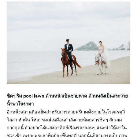
ชิคๆ ริม pool lawn ด้านหน้าเป็นชายหาด ด้านหลังเป็นสระว่าย
น้ำพาโนรามา
อีกหนึ่งสถานที่สุดฮิตสำหรับการถ่ายพรีเวดดิ้งภายในโรงแรมวี
วิลล่า หัวหิน ให้อารมณ์เหมือนกำลังถ่ายนิตยสารชิคๆ สักเล่ม
จากจุดนี้ ถ้าอยากได้แสงอาทิตย์เรืองรองอ่อนๆ แนะนำให้มาใน
ช่วงเช้า เพราะพระอาทิตย์จะขึ้นพอดี นอกนั้นก็สามารถเก็บภาพ