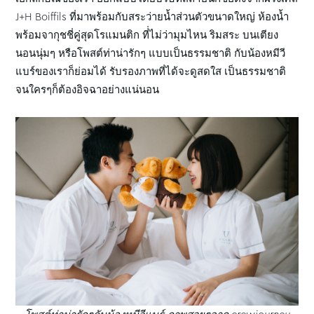
J+H Boiffils ที่มาพร้อมกับสระว่ายน้ำส่วนตัวขนาดใหญ่ ห้องน้ำ
พร้อมจากุชชี่คู่สุดโรแมนติก ที่่ไม่ว่ามุมไหน ริมสระ บนเตียง
นอนนุ่มๆ หรือโพสต์ท่าน่ารักๆ แบบเป็นธรรมชาติ กับน้องหมีวี
แบร์ของเราก็ย่อมได้ รับรองภาพที่ได้จะดูสดใส เป็นธรรมชาติ
จนใครๆก็ต้องอิจฉาอย่างแน่นอน