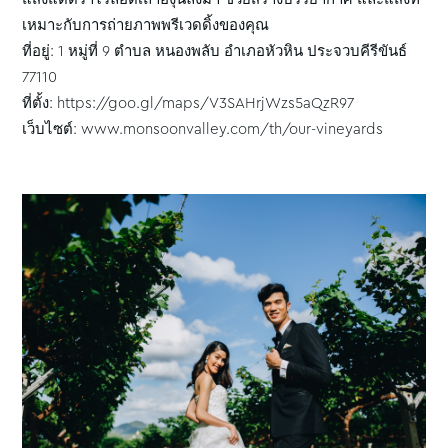
เหมาะกับการถ่ายภาพพรีเวดดิ้งของคุณ
ที่อยู่: 1 หมู่ที่ 9 ตำบล หนองพลับ อำเภอหัวหิน ประจวบคีรีขันธ์
77110
ที่ตั้ง: https://goo.gl/maps/V3SAHrjWzs5aQzR97
เว็บไซต์: www.monsoonvalley.com/th/our-vineyards