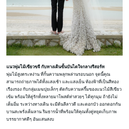
แนวพุ่มไม้เขียวขจี กับทางเดินขั้นบันไดใจกลางรีสอร์ท
พุ่มไม้สูงตระหง่าน ที่กั้นความพลุกพล่านรอบนอก จุดนี้คุณ
สามารถถ่ายภาพได้ทั้งแสงเช้า และแสงเย็น ท้องฟ้าที่เป็นสีทอง
เรืองรอง กับกลุ่มเมฆปุยเล็กๆ ตัดกับความครึ้มของแนวไม้สีเขียว
เข้ม พร้อมให้คู่รักทั้งหลายมาโพสต์ท่าสวยๆ ได้ทุกมุม ถ้ายังไม่
เต็มอิ่ม ระหว่างทางเดิน จะมีต้นลีลาวดี และดอกบัว ออกดอกกัน
บานสะพรั่งเต็มลาน ริมธารน้ำที่พร้อมให้คุณทั้งคู่หยุดเก็บภาพ
บรรยากาศดีๆ อันแสนสงบ