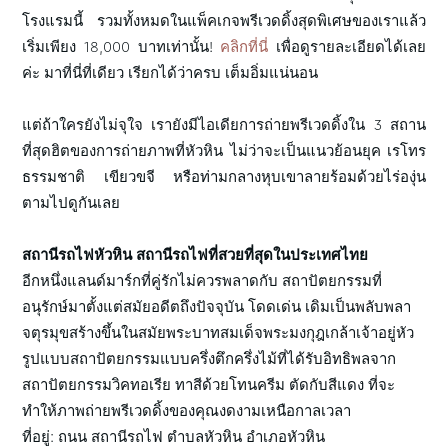
โรงแรมนี้ รวมทั้งหมดในแพ็คเกจพรีเวดดิ้งสุดพิเศษของเราแล้ว
เริ่มเพียง 18,000 บาทเท่านั้น!
คลิกที่นี่
เพื่อดูรายละเอียดได้เลย
ค่ะ มาที่นี่ที่เดียว เรียกได้ว่าครบ เต็มอิ่มแน่นอน
แต่ถ้าใครยังไม่จุใจ เรายังมีไอเดียการถ่ายพรีเวดดิ้งใน 3 สถาน
ที่สุดฮิตของการถ่ายภาพที่หัวหิน ไม่ว่าจะเป็นแนวย้อนยุค เรโทร
ธรรมชาติ เขียวขจี หรือท่ามกลางหุบเขาลายร้อมด้วยไร่องุ่น
ตามไปดูกันเลย
สถานีรถไฟหัวหิน สถานีรถไฟที่สวยที่สุดในประเทศไทย
อีกหนึ่งแลนด์มาร์กที่คู่รักไม่ควรพลาดกับ สถาปัตยกรรมที่
อนุรักษ์มาตั้งแต่สมัยอดีตถึงปัจจุบัน โดดเด่น เดิมเป็นพลับพลา
จตุรมุขสร้างขึ้นในสมัยพระบาทสมเด็จพระมงกุฎเกล้าเจ้าอยู่หัว
รูปแบบสถาปัตยกรรมแบบครึ่งตึกครึ่งไม้ที่ได้รับอิทธิพลจาก
สถาปัตยกรรมวิคทอเรีย ทาสีด้วยโทนครีม ตัดกับสีแดง ที่จะ
ทำให้ภาพถ่ายพรีเวดดิ้งของคุณงดงามเหนือกาลเวลา
ที่อยู่: ถนน สถานีรถไฟ ตำบลหัวหิน อำเภอหัวหิน