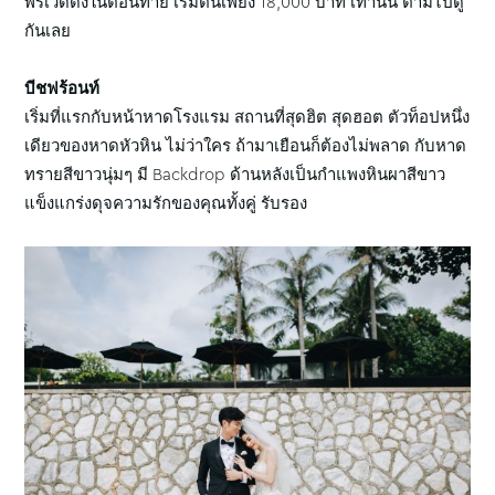
พรีเวดดิ้งในตอนท้าย เริ่มต้นเพียง 18,000 บาท เท่านั้น ตามไปดู
กันเลย
บีชฟร้อนท์
เริ่มที่แรกกับหน้าหาดโรงแรม สถานที่สุดฮิต สุดฮอต ตัวท็อปหนึ่ง
เดียวของหาดหัวหิน ไม่ว่าใคร ถ้ามาเยือนก็ต้องไม่พลาด กับหาด
ทรายสีขาวนุ่มๆ มี Backdrop ด้านหลังเป็นกำแพงหินผาสีขาว
แข็งแกร่งดุจความรักของคุณทั้งคู่ รับรอง