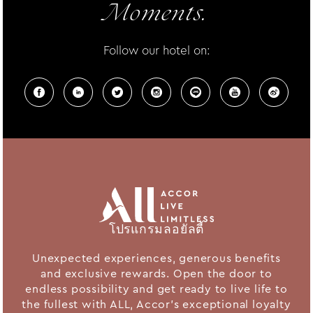
Moments.
Follow our hotel on:
โปรแกรมลอยัลตี้
Unexpected experiences, generous benefits
and exclusive rewards. Open the door to
endless possibility and get ready to live life to
the fullest with ALL, Accor's exceptional loyalty