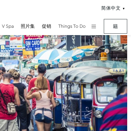
简体中文
V Spa
照片集
促销
Things To Do
籍