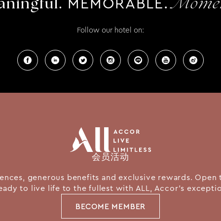
MEMORABLE.
ningful.
Momen
Follow our hotel on:
会员活动
nces, generous benefits and exclusive rewards. Open 
eady to live life to the fullest with ALL, Accor's except
BECOME MEMBER