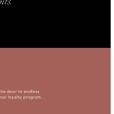
ts.
the door to endless
ional loyalty program.