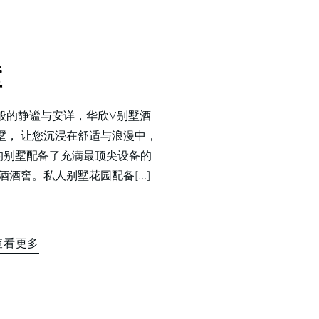
墅
般的静谧与安详，华欣V别墅酒
墅， 让您沉浸在舒适与浪漫中，
的别墅配备了充满最顶尖设备的
酒窖。私人别墅花园配备[...]
查看更多