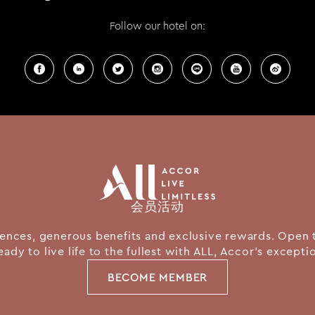
Follow our hotel on:
会员活动
nces, generous benefits and exclusive rewards. Open 
eady to live life to the fullest with ALL, Accor's except
BECOME MEMBER