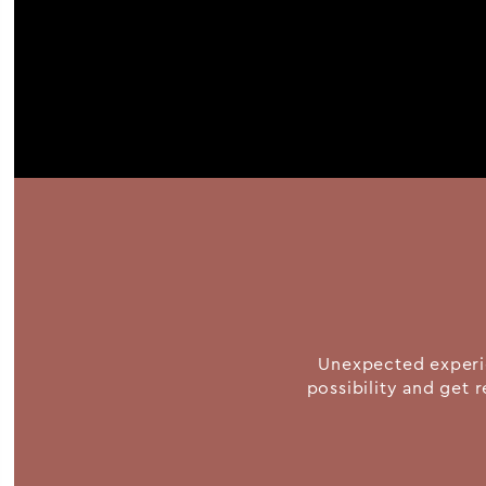
Unexpected experie
possibility and get r