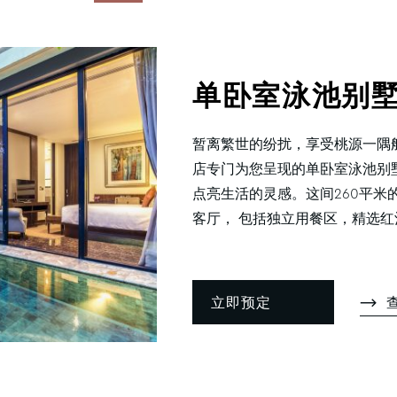
单卧室泳池别
暂离繁世的纷扰，享受桃源一隅
店专门为您呈现的单卧室泳池别
点亮生活的灵感。这间260平米
客厅， 包括独立用餐区，精选红酒
立即预定